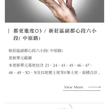
都更進度03 / 新莊區副都心段六小
段( 中原路)
新莊區副都心段六小段( 中原路)
更新單元範圍
本更新單元基地包含 23、24、43、45、46、47、
48、49、50、51及52地號土地等11筆土地，面積合計
3,619.09㎡。
土地及合法建築物權屬
View More
公有：43地號(權利範圍1/2)，所有權人為中華民國(管
理機關：財政部國有財產署)，面積為148.67 ㎡，佔
2.05%。