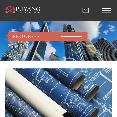
都更計畫 | 蒲陽建設
PROGRESS
回首頁
都更計畫
關於我們
專業團隊
最新推案