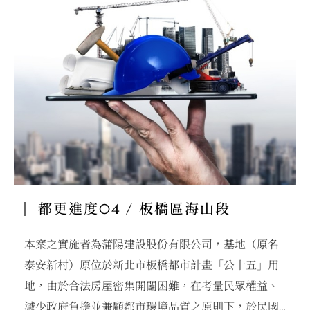
私有：所有權人共27名，面積為3,544.76㎡，佔
97.95%。
本案範圍內無合法建築物。
都更進度04 / 板橋區海山段
本案之實施者為蒲陽建設股份有限公司，基地（原名
泰安新村）原位於新北市板橋都市計畫「公十五」用
地，由於合法房屋密集開闢困難，在考量民眾權益、
減少政府負擔並兼顧都市環境品質之原則下，於民國