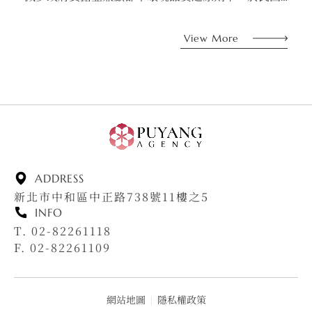
86年8月12日發布實施「變更板橋都市計畫（第一期公
共設施保留地專案通盤檢討）案」變更內容第十二案
View More
（即公十五）中，將本案基地以附帶條件方式變更為
住宅區，該附帶條件規定應以都市更新方式整體開發
建築。
ADDRESS
新北市中和區中正路738號11樓之5
INFO
T. 02-82261118
F. 02-82261109
網站地圖
|
隱私權政策