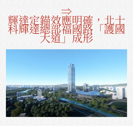
⇒
輝達定錨效應明確，北士
都更進度
科輝達總部福國路「護國
大道」成形
最新消息
聯絡我們