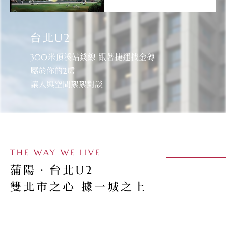
都更進度
台北U2
300米頂溪站錢線 跟著捷運找金磚
屬於你的2房
最新消息
讓人與空間絮絮對談
聯絡我們
THE WAY WE LIVE
蒲陽‧台北U2
雙北市之心 據一城之上