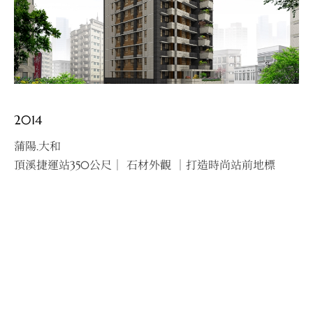
2014
20
蒲陽.大和
蒲
頂溪捷運站350公尺｜ 石材外觀 ｜打造時尚站前地標
新
享